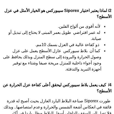
2/ لماذا يعتبر اختيار Siporex سيبوركس هو الخيار الأمثل في عزل
الأسطح؟
لأنه أقوى من ألواح الفلين.
له عمر افتراضي طويل بعمر المبنى لا يحتاج إلى تبديل أو
صيانة.
ذو كفاءة عالية في العزل بسمك 10مم.
كما أن بلاط سيوركس عازل الأسطح يعمل على عزل
وصول الحرارة والبرودة إلى سطح المنزل وبذلك يحافظ على
وجود أجواء داخلية للمنزل مريحة صيفا وشتاء مع توفير
أجهزة التبريد والتدفئة.
4/ كيف يعمل بلاط سيبوركس ليحقق أعلى كفاءة عزل الحرارة عن
الأسطح؟
طورت Siporex
صناعة البلاط البارد العازل بحيث أصبح له قدرة
فائقة في انعكاس أشعة الشمس والحرارة وعدم امتصاصها.. وبذلك
فلا تصل إلى السقف الداخلي أسفل البلاط ويظل باردا في أكثر