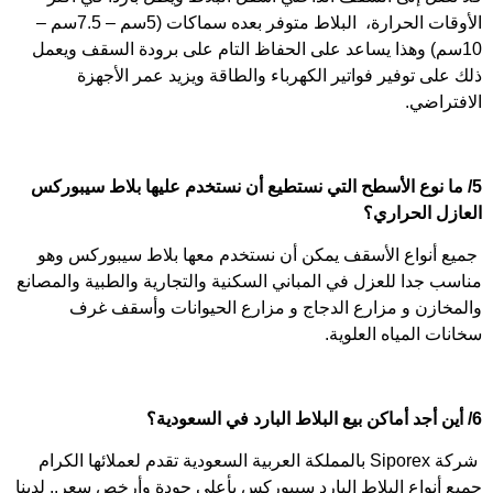
الأوقات الحرارة، البلاط متوفر بعده سماكات (5سم – 7.5سم –
10سم) وهذا يساعد على الحفاظ التام على برودة السقف ويعمل
ذلك على توفير فواتير الكهرباء والطاقة ويزيد عمر الأجهزة
الافتراضي.
5/ ما نوع الأسطح التي نستطيع أن نستخدم عليها بلاط سيبوركس
العازل الحراري؟
جميع أنواع الأسقف يمكن أن نستخدم معها بلاط سيبوركس وهو
مناسب جدا للعزل في المباني السكنية والتجارية والطبية والمصانع
والمخازن و مزارع الدجاج و مزارع الحيوانات وأسقف غرف
سخانات المياه العلوية.
6/ أين أجد أماكن بيع البلاط البارد في السعودية؟
شركة Siporex بالمملكة العربية السعودية تقدم لعملائها الكرام
جميع أنواع البلاط البارد سيبوركس بأعلى جودة وأرخص سعر.. لدينا